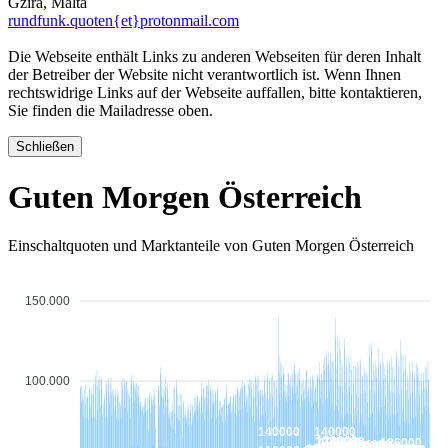
Gzira, Malta
rundfunk.quoten{et}protonmail.com
Die Webseite enthält Links zu anderen Webseiten für deren Inhalt
der Betreiber der Website nicht verantwortlich ist. Wenn Ihnen
rechtswidrige Links auf der Webseite auffallen, bitte kontaktieren,
Sie finden die Mailadresse oben.
Schließen
Guten Morgen Österreich
Einschaltquoten und Marktanteile von Guten Morgen Österreich
150.000
100.000
140000
140000
129000
127000
127000
126000
126000
124000
123000
122000
121000
120000
120000