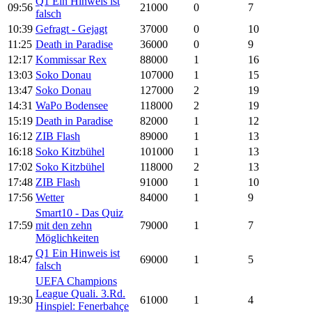
Q1 Ein Hinweis ist
09:56
21000
0
7
falsch
10:39
Gefragt - Gejagt
37000
0
10
11:25
Death in Paradise
36000
0
9
12:17
Kommissar Rex
88000
1
16
13:03
Soko Donau
107000
1
15
13:47
Soko Donau
127000
2
19
14:31
WaPo Bodensee
118000
2
19
15:19
Death in Paradise
82000
1
12
16:12
ZIB Flash
89000
1
13
16:18
Soko Kitzbühel
101000
1
13
17:02
Soko Kitzbühel
118000
2
13
17:48
ZIB Flash
91000
1
10
17:56
Wetter
84000
1
9
Smart10 - Das Quiz
17:59
mit den zehn
79000
1
7
Möglichkeiten
Q1 Ein Hinweis ist
18:47
69000
1
5
falsch
UEFA Champions
League Quali. 3.Rd.
19:30
61000
1
4
Hinspiel: Fenerbahçe