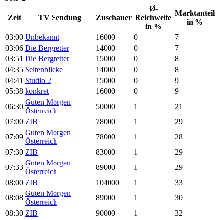
Ø-
Marktanteil
Zeit
TV Sendung
Zuschauer
Reichweite
in %
in %
03:00
Unbekannt
16000
0
7
03:06
Die Bergretter
14000
0
7
03:51
Die Bergretter
15000
0
8
04:35
Seitenblicke
14000
0
8
04:41
Studio 2
15000
0
9
05:38
konkret
16000
0
9
Guten Morgen
06:30
50000
1
21
Österreich
07:00
ZIB
78000
1
29
Guten Morgen
07:09
78000
1
28
Österreich
07:30
ZIB
83000
1
29
Guten Morgen
07:33
89000
1
29
Österreich
08:00
ZIB
104000
1
33
Guten Morgen
08:08
89000
1
30
Österreich
08:30
ZIB
90000
1
32