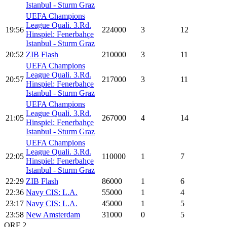
Istanbul - Sturm Graz
UEFA Champions
League Quali. 3.Rd.
19:56
224000
3
12
Hinspiel: Fenerbahçe
Istanbul - Sturm Graz
20:52
ZIB Flash
210000
3
11
UEFA Champions
League Quali. 3.Rd.
20:57
217000
3
11
Hinspiel: Fenerbahçe
Istanbul - Sturm Graz
UEFA Champions
League Quali. 3.Rd.
21:05
267000
4
14
Hinspiel: Fenerbahçe
Istanbul - Sturm Graz
UEFA Champions
League Quali. 3.Rd.
22:05
110000
1
7
Hinspiel: Fenerbahçe
Istanbul - Sturm Graz
22:29
ZIB Flash
86000
1
6
22:36
Navy CIS: L.A.
55000
1
4
23:17
Navy CIS: L.A.
45000
1
5
23:58
New Amsterdam
31000
0
5
ORF 2