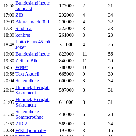
Bundesland heute
16:56
177000
2
21
kompakt
17:00
ZIB
292000
4
34
17:09
Aktuell nach fünf
290000
4
32
17:31
Studio 2
222000
3
23
18:30
konkret
261000
3
23
Lotto 6 aus 45 mit
18:48
311000
4
26
Joker
19:00
Bundesland heute
823000
11
56
19:30
Zeit im Bild
846000
11
50
19:51
Wetter
788000
10
46
19:56
Text Aktuell
665000
9
39
20:04
Seitenblicke
600000
8
34
Himmel, Herrgott,
20:15
587000
8
31
Sakrament
Himmel, Herrgott,
21:05
611000
8
31
Sakrament
Seitenblicke
21:50
436000
6
23
Sommerbühne
21:59
ZIB 2
569000
8
34
22:34
WELTjournal +
197000
3
16