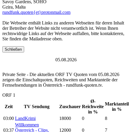
Savoy Gardens, SOHO
Gzira, Malta
rundfunk.quoten{et}protonmail.com
Die Webseite enthält Links zu anderen Webseiten für deren Inhalt
der Betreiber der Website nicht verantwortlich ist. Wenn Ihnen
rechtswidrige Links auf der Webseite auffallen, bitte kontaktieren,
Sie finden die Mailadresse oben.
Schließen
05.08.2026
Private Seite - Die aktuellen ORF TV Quoten vom 05.08.2026
zeigen die Einschaltquoten, Reichweiten und Marktanteile der
Fernsehsendungen in Österreich - rundfunk-quoten.tv.
ORF 1
Ø-
Marktanteil
Zeit
TV Sendung
Zuschauer
Reichweite
in %
in %
03:00
LandKrimi
18000
0
8
Willkommen
03:37
Österreich - Clips,
12000
0
7