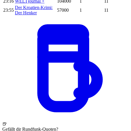
23:16
WELTjournal +
104000
1
11
Der Kroatien-Krimi:
23:55
57000
1
11
Der Henker
🍺
Gefällt dir Rundfunk-Quoten?