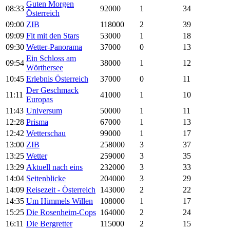
Guten Morgen
08:33
92000
1
34
Österreich
09:00
ZIB
118000
2
39
09:09
Fit mit den Stars
53000
1
18
09:30
Wetter-Panorama
37000
0
13
Ein Schloss am
09:54
38000
1
12
Wörthersee
10:45
Erlebnis Österreich
37000
0
11
Der Geschmack
11:11
41000
1
10
Europas
11:43
Universum
50000
1
11
12:28
Prisma
67000
1
13
12:42
Wetterschau
99000
1
17
13:00
ZIB
258000
3
37
13:25
Wetter
259000
3
35
13:29
Aktuell nach eins
232000
3
33
14:04
Seitenblicke
204000
3
29
14:09
Reisezeit - Österreich
143000
2
22
14:35
Um Himmels Willen
108000
1
17
15:25
Die Rosenheim-Cops
164000
2
24
16:11
Die Bergretter
115000
2
15