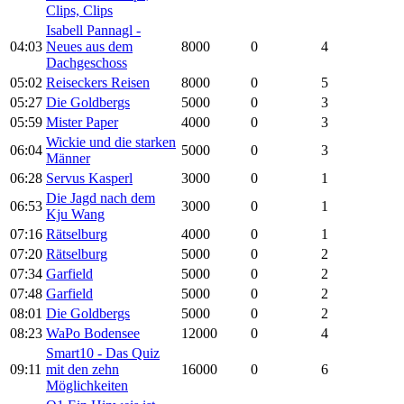
Clips, Clips
Isabell Pannagl -
04:03
Neues aus dem
8000
0
4
Dachgeschoss
05:02
Reiseckers Reisen
8000
0
5
05:27
Die Goldbergs
5000
0
3
05:59
Mister Paper
4000
0
3
Wickie und die starken
06:04
5000
0
3
Männer
06:28
Servus Kasperl
3000
0
1
Die Jagd nach dem
06:53
3000
0
1
Kju Wang
07:16
Rätselburg
4000
0
1
07:20
Rätselburg
5000
0
2
07:34
Garfield
5000
0
2
07:48
Garfield
5000
0
2
08:01
Die Goldbergs
5000
0
2
08:23
WaPo Bodensee
12000
0
4
Smart10 - Das Quiz
09:11
mit den zehn
16000
0
6
Möglichkeiten