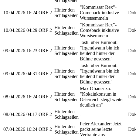
Schlagzeilen
"Kommissar Rex"-
Hinter den
10.04.2026
16:24
ORF 2
Comeback inklusive
Dok
Schlagzeilen
Wurstsemmeln
"Kommissar Rex"-
Hinter den
10.04.2026
04:29
ORF 2
Comeback inklusive
Dok
Schlagzeilen
Wurstsemmeln
Josh. über Burnout:
Hinter den
"Irgendwann bin ich
09.04.2026
16:23
ORF 2
Dok
Schlagzeilen
heulend hinter der
Bühne gesessen"
Josh. über Burnout:
Hinter den
"Irgendwann bin ich
09.04.2026
04:31
ORF 2
Dok
Schlagzeilen
heulend hinter der
Bühne gesessen"
Max Obauer zu:
Hinter den
"Kokainkonsum in
08.04.2026
16:24
ORF 2
Dok
Schlagzeilen
Österreich steigt weiter
deutlich an"
Hinter den
08.04.2026
04:17
ORF 2
-
Dok
Schlagzeilen
Peter Alexander: Jetzt
Hinter den
07.04.2026
16:24
ORF 2
packt seine letzte
Dok
Schlagzeilen
Vertraute aus