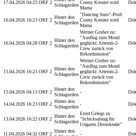
17.04.2026
04:25
ORF 2
Conny Kreuter wird
Dok
Schlagzeilen
Mama
"Dancing Stars"-Profi
Hinter den
16.04.2026
16:23
ORF 2
Conny Kreuter wird
Dok
Schlagzeilen
Mama
Werner Gruber zu:
"Ausflug zum Mond
Hinter den
16.04.2026
04:28
ORF 2
geglückt: Artemis-2-
Dok
Schlagzeilen
Crew zurück von
Rekordmission"
Werner Gruber zu:
"Ausflug zum Mond
Hinter den
15.04.2026
16:23
ORF 2
geglückt: Artemis-2-
Dok
Schlagzeilen
Crew zurück von
Rekordmission"
Hinter den
15.04.2026
04:13
ORF 2
-
Dok
Schlagzeilen
Hinter den
14.04.2026
16:23
ORF 2
-
Dok
Schlagzeilen
Ernst Gelegs zu
Hinter den
13.04.2026
16:22
ORF 2
"Schicksalstag für
Dok
Schlagzeilen
Ungarns Demokratie"
Hinter den
11.04.2026
04:32
ORF 2
-
Dok