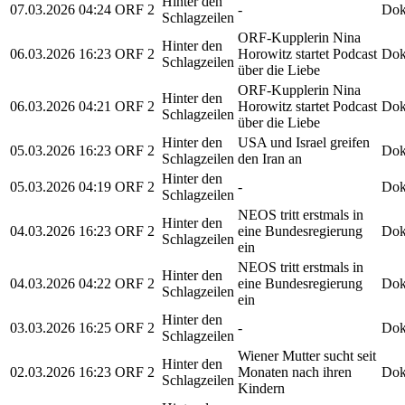
Hinter den
07.03.2026
04:24
ORF 2
-
Dok
Schlagzeilen
ORF-Kupplerin Nina
Hinter den
06.03.2026
16:23
ORF 2
Horowitz startet Podcast
Dok
Schlagzeilen
über die Liebe
ORF-Kupplerin Nina
Hinter den
06.03.2026
04:21
ORF 2
Horowitz startet Podcast
Dok
Schlagzeilen
über die Liebe
Hinter den
USA und Israel greifen
05.03.2026
16:23
ORF 2
Dok
Schlagzeilen
den Iran an
Hinter den
05.03.2026
04:19
ORF 2
-
Dok
Schlagzeilen
NEOS tritt erstmals in
Hinter den
04.03.2026
16:23
ORF 2
eine Bundesregierung
Dok
Schlagzeilen
ein
NEOS tritt erstmals in
Hinter den
04.03.2026
04:22
ORF 2
eine Bundesregierung
Dok
Schlagzeilen
ein
Hinter den
03.03.2026
16:25
ORF 2
-
Dok
Schlagzeilen
Wiener Mutter sucht seit
Hinter den
02.03.2026
16:23
ORF 2
Monaten nach ihren
Dok
Schlagzeilen
Kindern