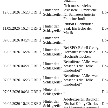
bekannt
"Ich musste vieles
Hinter den
loslassen": Umbrüche
12.05.2026
16:23
ORF 2
Dok
Schlagzeilen
für Schlagersängerin
Francine Jordi
Rudolf Buchbinder
Hinter den
11.05.2026
16:24
ORF 2
Saal: Ein Echo der
Dok
Schlagzeilen
Musik
Hinter den
09.05.2026
04:24
ORF 2
-
Dok
Schlagzeilen
Bei SPÖ-Rebell Georg
Hinter den
08.05.2026
16:24
ORF 2
Dornauer läuten bald
Dok
Schlagzeilen
Hochzeitsglocken
Betroffene: "Alles war
Hinter den
08.05.2026
04:21
ORF 2
besser als die Hölle
Dok
Schlagzeilen
Kinderdorf"
Betroffene: "Alles war
Hinter den
07.05.2026
16:23
ORF 2
besser als die Hölle
Dok
Schlagzeilen
Kinderdorf"
Hinter den
07.05.2026
04:31
ORF 2
-
Dok
Schlagzeilen
Adelsexpertin Bischoff:
Hinter den
06.05.2026
16:23
ORF 2
"So hat König Charles
Dok
Schlagzeilen
die Monarchie gerettet"