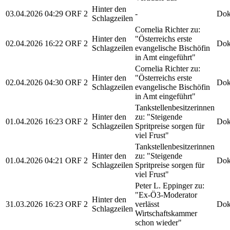
Hinter den
03.04.2026
04:29
ORF 2
-
Dok
Schlagzeilen
Cornelia Richter zu:
Hinter den
"Österreichs erste
02.04.2026
16:22
ORF 2
Dok
Schlagzeilen
evangelische Bischöfin
in Amt eingeführt"
Cornelia Richter zu:
Hinter den
"Österreichs erste
02.04.2026
04:30
ORF 2
Dok
Schlagzeilen
evangelische Bischöfin
in Amt eingeführt"
Tankstellenbesitzerinnen
Hinter den
zu: "Steigende
01.04.2026
16:23
ORF 2
Dok
Schlagzeilen
Spritpreise sorgen für
viel Frust"
Tankstellenbesitzerinnen
Hinter den
zu: "Steigende
01.04.2026
04:21
ORF 2
Dok
Schlagzeilen
Spritpreise sorgen für
viel Frust"
Peter L. Eppinger zu:
"Ex-Ö3-Moderator
Hinter den
31.03.2026
16:23
ORF 2
verlässt
Dok
Schlagzeilen
Wirtschaftskammer
schon wieder"