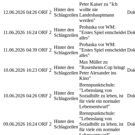
Peter Kaiser zu "Ich
Hinter den
wollte nie
12.06.2026
04:26
ORF 2
Dok
Schlagzeilen
Landeshauptmann
werden"
Prohaska vor WM:
Hinter den
11.06.2026
16:24
ORF 2
"Erstes Spiel entscheidet
Dok
Schlagzeilen
alles"
Prohaska vor WM:
Hinter den
11.06.2026
04:39
ORF 2
"Erstes Spiel entscheidet
Dok
Schlagzeilen
alles"
Max Müller zu
Hinter den
"Rosenheim-Cop bringt
10.06.2026
16:23
ORF 2
Dok
Schlagzeilen
Peter Alexander ins
Kino"
Brennpunktschule:
"Lebenslang von
Hinter den
10.06.2026
04:26
ORF 2
Sozialhilfe zu leben, ist
Dok
Schlagzeilen
für viele ein normaler
Lebensentwurf"
Brennpunktschule:
"Lebenslang von
Hinter den
09.06.2026
16:24
ORF 2
Sozialhilfe zu leben, ist
Dok
Schlagzeilen
für viele ein normaler
Lebensentwurf"