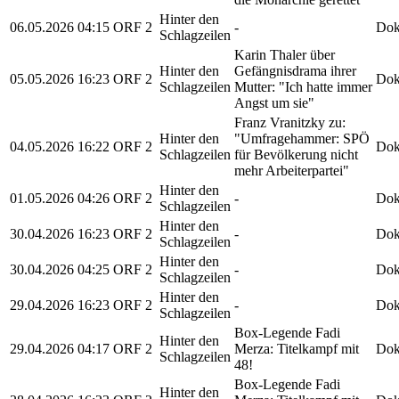
Hinter den
06.05.2026
04:15
ORF 2
-
Dok
Schlagzeilen
Karin Thaler über
Hinter den
Gefängnisdrama ihrer
05.05.2026
16:23
ORF 2
Dok
Schlagzeilen
Mutter: "Ich hatte immer
Angst um sie"
Franz Vranitzky zu:
Hinter den
"Umfragehammer: SPÖ
04.05.2026
16:22
ORF 2
Dok
Schlagzeilen
für Bevölkerung nicht
mehr Arbeiterpartei"
Hinter den
01.05.2026
04:26
ORF 2
-
Dok
Schlagzeilen
Hinter den
30.04.2026
16:23
ORF 2
-
Dok
Schlagzeilen
Hinter den
30.04.2026
04:25
ORF 2
-
Dok
Schlagzeilen
Hinter den
29.04.2026
16:23
ORF 2
-
Dok
Schlagzeilen
Box-Legende Fadi
Hinter den
29.04.2026
04:17
ORF 2
Merza: Titelkampf mit
Dok
Schlagzeilen
48!
Box-Legende Fadi
Hinter den