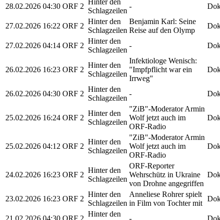
Hinter den
28.02.2026
04:30
ORF 2
-
Dok
Schlagzeilen
Hinter den
Benjamin Karl: Seine
27.02.2026
16:22
ORF 2
Dok
Schlagzeilen
Reise auf den Olymp
Hinter den
27.02.2026
04:14
ORF 2
-
Dok
Schlagzeilen
Infektiologe Wenisch:
Hinter den
26.02.2026
16:23
ORF 2
"Impfpflicht war ein
Dok
Schlagzeilen
Irrweg"
Hinter den
26.02.2026
04:30
ORF 2
-
Dok
Schlagzeilen
"ZiB"-Moderator Armin
Hinter den
25.02.2026
16:24
ORF 2
Wolf jetzt auch im
Dok
Schlagzeilen
ORF-Radio
"ZiB"-Moderator Armin
Hinter den
25.02.2026
04:12
ORF 2
Wolf jetzt auch im
Dok
Schlagzeilen
ORF-Radio
ORF-Reporter
Hinter den
24.02.2026
16:23
ORF 2
Wehrschütz in Ukraine
Dok
Schlagzeilen
von Drohne angegriffen
Hinter den
Anneliese Rohrer spielt
23.02.2026
16:23
ORF 2
Dok
Schlagzeilen
in Film von Tochter mit
Hinter den
21.02.2026
04:30
ORF 2
-
Dok