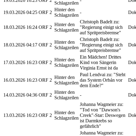
19.03.2026
16:23
ORF 2
-
Dok
Schlagzeilen
Hinter den
19.03.2026
04:25
ORF 2
-
Dok
Schlagzeilen
Christoph Badelt zu:
Hinter den
18.03.2026
16:24
ORF 2
"Regierung einigt sich
Dok
Schlagzeilen
auf Spritpreisbremse"
Christoph Badelt zu:
Hinter den
18.03.2026
04:17
ORF 2
"Regierung einigt sich
Dok
Schlagzeilen
auf Spritpreisbremse"
Ein Mädchen! Drittes
Hinter den
17.03.2026
16:23
ORF 2
Kind von Sängerin
Dok
Schlagzeilen
Virginia Ernst ist da
Paul Lendvai zu: "Steht
Hinter den
16.03.2026
16:23
ORF 2
das System Orbán vor
Dok
Schlagzeilen
dem Ende?"
Hinter den
14.03.2026
04:36
ORF 2
-
Dok
Schlagzeilen
Johanna Wagmeier zu:
"Tod von "Dawson's
Hinter den
13.03.2026
16:23
ORF 2
Creek"-Star: Deswegen
Dok
Schlagzeilen
ist Darmkrebs so
gefährlich"
Johanna Wagmeier zu: