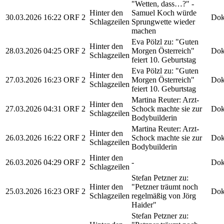
"Wetten, dass…?" -
Hinter den
Samuel Koch würde
30.03.2026
16:22
ORF 2
Dok
Schlagzeilen
Sprungwette wieder
machen
Eva Pölzl zu: "Guten
Hinter den
28.03.2026
04:25
ORF 2
Morgen Österreich"
Dok
Schlagzeilen
feiert 10. Geburtstag
Eva Pölzl zu: "Guten
Hinter den
27.03.2026
16:23
ORF 2
Morgen Österreich"
Dok
Schlagzeilen
feiert 10. Geburtstag
Martina Reuter: Arzt-
Hinter den
27.03.2026
04:31
ORF 2
Schock machte sie zur
Dok
Schlagzeilen
Bodybuilderin
Martina Reuter: Arzt-
Hinter den
26.03.2026
16:22
ORF 2
Schock machte sie zur
Dok
Schlagzeilen
Bodybuilderin
Hinter den
26.03.2026
04:29
ORF 2
-
Dok
Schlagzeilen
Stefan Petzner zu:
Hinter den
"Petzner träumt noch
25.03.2026
16:23
ORF 2
Dok
Schlagzeilen
regelmäßig von Jörg
Haider"
Stefan Petzner zu: