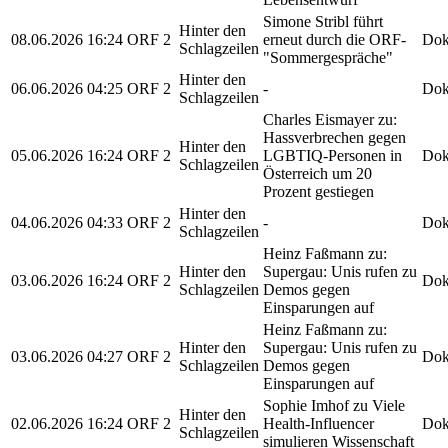
Simone Stribl führt
Hinter den
08.06.2026
16:24
ORF 2
erneut durch die ORF-
Dok
Schlagzeilen
"Sommergespräche"
Hinter den
06.06.2026
04:25
ORF 2
-
Dok
Schlagzeilen
Charles Eismayer zu:
Hassverbrechen gegen
Hinter den
05.06.2026
16:24
ORF 2
LGBTIQ-Personen in
Dok
Schlagzeilen
Österreich um 20
Prozent gestiegen
Hinter den
04.06.2026
04:33
ORF 2
-
Dok
Schlagzeilen
Heinz Faßmann zu:
Hinter den
Supergau: Unis rufen zu
03.06.2026
16:24
ORF 2
Dok
Schlagzeilen
Demos gegen
Einsparungen auf
Heinz Faßmann zu:
Hinter den
Supergau: Unis rufen zu
03.06.2026
04:27
ORF 2
Dok
Schlagzeilen
Demos gegen
Einsparungen auf
Sophie Imhof zu Viele
Hinter den
02.06.2026
16:24
ORF 2
Health-Influencer
Dok
Schlagzeilen
simulieren Wissenschaft