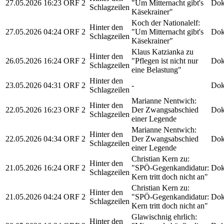
27.05.2026
16:23
ORF 2
"Um Mitternacht gibt's
Dok
Schlagzeilen
Käsekrainer"
Koch der Nationalelf:
Hinter den
27.05.2026
04:24
ORF 2
"Um Mitternacht gibt's
Dok
Schlagzeilen
Käsekrainer"
Klaus Katzianka zu
Hinter den
26.05.2026
16:24
ORF 2
"Pflegen ist nicht nur
Dok
Schlagzeilen
eine Belastung"
Hinter den
23.05.2026
04:31
ORF 2
-
Dok
Schlagzeilen
Marianne Nentwich:
Hinter den
22.05.2026
16:23
ORF 2
Der Zwangsabschied
Dok
Schlagzeilen
einer Legende
Marianne Nentwich:
Hinter den
22.05.2026
04:34
ORF 2
Der Zwangsabschied
Dok
Schlagzeilen
einer Legende
Christian Kern zu:
Hinter den
21.05.2026
16:24
ORF 2
"SPÖ-Gegenkandidatur:
Dok
Schlagzeilen
Kern tritt doch nicht an"
Christian Kern zu:
Hinter den
21.05.2026
04:24
ORF 2
"SPÖ-Gegenkandidatur:
Dok
Schlagzeilen
Kern tritt doch nicht an"
Glawischnig ehrlich:
Hinter den