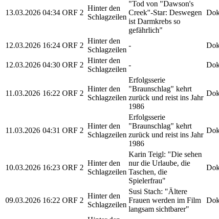
"Tod von "Dawson's
Hinter den
13.03.2026
04:34
ORF 2
Creek"-Star: Deswegen
Dok
Schlagzeilen
ist Darmkrebs so
gefährlich"
Hinter den
12.03.2026
16:24
ORF 2
-
Dok
Schlagzeilen
Hinter den
12.03.2026
04:30
ORF 2
-
Dok
Schlagzeilen
Erfolgsserie
Hinter den
"Braunschlag" kehrt
11.03.2026
16:22
ORF 2
Dok
Schlagzeilen
zurück und reist ins Jahr
1986
Erfolgsserie
Hinter den
"Braunschlag" kehrt
11.03.2026
04:31
ORF 2
Dok
Schlagzeilen
zurück und reist ins Jahr
1986
Karin Teigl: "Die sehen
Hinter den
nur die Urlaube, die
10.03.2026
16:23
ORF 2
Dok
Schlagzeilen
Taschen, die
Spielerfrau"
Susi Stach: "Ältere
Hinter den
09.03.2026
16:22
ORF 2
Frauen werden im Film
Dok
Schlagzeilen
langsam sichtbarer"