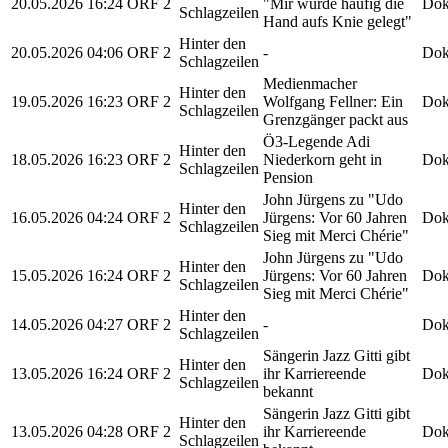
20.05.2026
16:24
ORF 2
"Mir wurde häufig die
Dok
Schlagzeilen
Hand aufs Knie gelegt"
Hinter den
20.05.2026
04:06
ORF 2
-
Dok
Schlagzeilen
Medienmacher
Hinter den
19.05.2026
16:23
ORF 2
Wolfgang Fellner: Ein
Dok
Schlagzeilen
Grenzgänger packt aus
Ö3-Legende Adi
Hinter den
18.05.2026
16:23
ORF 2
Niederkorn geht in
Dok
Schlagzeilen
Pension
John Jürgens zu "Udo
Hinter den
16.05.2026
04:24
ORF 2
Jürgens: Vor 60 Jahren
Dok
Schlagzeilen
Sieg mit Merci Chérie"
John Jürgens zu "Udo
Hinter den
15.05.2026
16:24
ORF 2
Jürgens: Vor 60 Jahren
Dok
Schlagzeilen
Sieg mit Merci Chérie"
Hinter den
14.05.2026
04:27
ORF 2
-
Dok
Schlagzeilen
Sängerin Jazz Gitti gibt
Hinter den
13.05.2026
16:24
ORF 2
ihr Karriereende
Dok
Schlagzeilen
bekannt
Sängerin Jazz Gitti gibt
Hinter den
13.05.2026
04:28
ORF 2
ihr Karriereende
Dok
Schlagzeilen