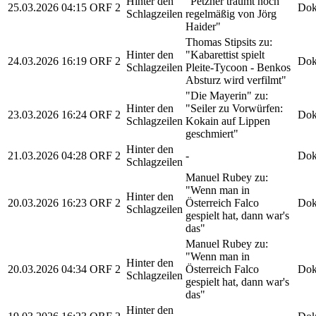
Hinter den
"Petzner träumt noch
25.03.2026
04:15
ORF 2
Dok
Schlagzeilen
regelmäßig von Jörg
Haider"
Thomas Stipsits zu:
Hinter den
"Kabarettist spielt
24.03.2026
16:19
ORF 2
Dok
Schlagzeilen
Pleite-Tycoon - Benkos
Absturz wird verfilmt"
"Die Mayerin" zu:
Hinter den
"Seiler zu Vorwürfen:
23.03.2026
16:24
ORF 2
Dok
Schlagzeilen
Kokain auf Lippen
geschmiert"
Hinter den
21.03.2026
04:28
ORF 2
-
Dok
Schlagzeilen
Manuel Rubey zu:
"Wenn man in
Hinter den
20.03.2026
16:23
ORF 2
Österreich Falco
Dok
Schlagzeilen
gespielt hat, dann war's
das"
Manuel Rubey zu:
"Wenn man in
Hinter den
20.03.2026
04:34
ORF 2
Österreich Falco
Dok
Schlagzeilen
gespielt hat, dann war's
das"
Hinter den