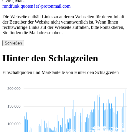
Gzira, Malta
rundfunk.quoten{et}protonmail.com
Die Webseite enthält Links zu anderen Webseiten für deren Inhalt
der Betreiber der Website nicht verantwortlich ist. Wenn Ihnen
rechtswidrige Links auf der Webseite auffallen, bitte kontaktieren,
Sie finden die Mailadresse oben.
Schließen
Hinter den Schlagzeilen
Einschaltquoten und Marktanteile von Hinter den Schlagzeilen
200.000
150.000
100.000
20000
189000
185000
181000
178000
176000
175000
170000
168000
165000
163000
161000
160000
160000
160000