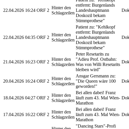
entfernt: Burgenlands
Hinter den
22.04.2026
16:24
ORF 2
Landeshauptmann
Dok
Schlagzeilen
Doskozil bekam
Stimmprothese"
Patient zu: "Kehlkopf
entfernt: Burgenlands
Hinter den
22.04.2026
04:35
ORF 2
Landeshauptmann
Dok
Schlagzeilen
Doskozil bekam
Stimmprothese"
Peter Resetarits zu
Hinter den
"Adieu Prof. Ostbahn:
21.04.2026
16:23
ORF 2
Dok
Schlagzeilen
Was von Willi Resetarits
bleiben wird"
Ansgar Gersmann zu:
Hinter den
20.04.2026
16:24
ORF 2
"Die Queen wäre 100
Dok
Schlagzeilen
geworden!"
Bei allen dabei! Franz
Hinter den
18.04.2026
04:27
ORF 2
läuft zum 43. Mal Wien-
Dok
Schlagzeilen
Marathon
Bei allen dabei! Franz
Hinter den
17.04.2026
16:22
ORF 2
läuft zum 43. Mal Wien-
Dok
Schlagzeilen
Marathon
"Dancing Stars"-Profi
Hinter den