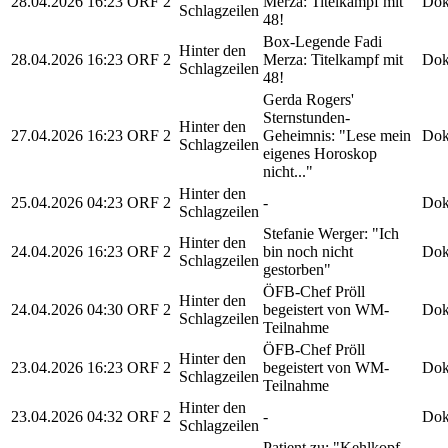
28.04.2026
16:23
ORF 2
Merza: Titelkampf mit
Dok
Schlagzeilen
48!
Box-Legende Fadi
Hinter den
28.04.2026
16:23
ORF 2
Merza: Titelkampf mit
Dok
Schlagzeilen
48!
Gerda Rogers'
Sternstunden-
Hinter den
27.04.2026
16:23
ORF 2
Geheimnis: "Lese mein
Dok
Schlagzeilen
eigenes Horoskop
nicht..."
Hinter den
25.04.2026
04:23
ORF 2
-
Dok
Schlagzeilen
Stefanie Werger: "Ich
Hinter den
24.04.2026
16:23
ORF 2
bin noch nicht
Dok
Schlagzeilen
gestorben"
ÖFB-Chef Pröll
Hinter den
24.04.2026
04:30
ORF 2
begeistert von WM-
Dok
Schlagzeilen
Teilnahme
ÖFB-Chef Pröll
Hinter den
23.04.2026
16:23
ORF 2
begeistert von WM-
Dok
Schlagzeilen
Teilnahme
Hinter den
23.04.2026
04:32
ORF 2
-
Dok
Schlagzeilen
Patient zu: "Kehlkopf