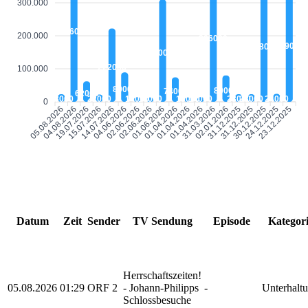
300.000
436000
200.000
396000
349000
348000
310000
222000
100.000
89000
80000
74000
62000
23000
22000
14000
13000
13000
14000
23000
23000
24000
0
05.08.2026
04.08.2026
19.07.2026
15.07.2026
14.07.2026
04.06.2026
02.06.2026
02.06.2026
01.06.2026
01.04.2026
01.04.2026
31.03.2026
02.01.2026
31.12.2025
31.12.2025
30.12.2025
24.12.2025
23.12.2025
01.04.2026
Datum
Zeit
Sender
TV Sendung
Episode
Kategor
Herrschaftszeiten!
05.08.2026
01:29
ORF 2
- Johann-Philipps
-
Unterhalt
Schlossbesuche