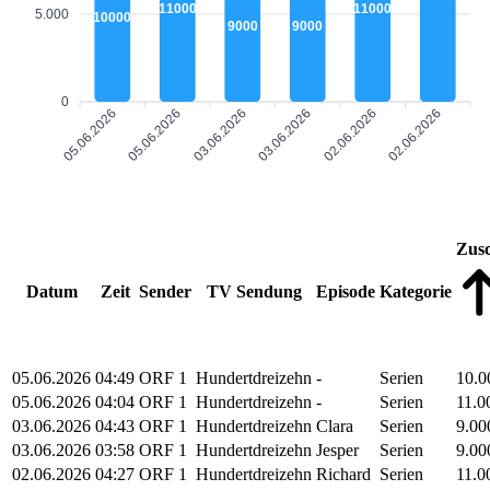
11000
11000
5.000
10000
9000
9000
0
05.06.2026
05.06.2026
03.06.2026
03.06.2026
02.06.2026
02.06.2026
Zus
Datum
Zeit
Sender
TV Sendung
Episode
Kategorie
05.06.2026
04:49
ORF 1
Hundertdreizehn
-
Serien
10.0
05.06.2026
04:04
ORF 1
Hundertdreizehn
-
Serien
11.0
03.06.2026
04:43
ORF 1
Hundertdreizehn
Clara
Serien
9.00
03.06.2026
03:58
ORF 1
Hundertdreizehn
Jesper
Serien
9.00
02.06.2026
04:27
ORF 1
Hundertdreizehn
Richard
Serien
11.0