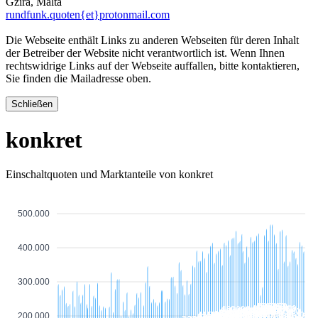
Gzira, Malta
rundfunk.quoten{et}protonmail.com
Die Webseite enthält Links zu anderen Webseiten für deren Inhalt
der Betreiber der Website nicht verantwortlich ist. Wenn Ihnen
rechtswidrige Links auf der Webseite auffallen, bitte kontaktieren,
Sie finden die Mailadresse oben.
Schließen
konkret
Einschaltquoten und Marktanteile von konkret
500.000
400.000
300.000
468000
468000
455000
453000
450000
449000
442000
440000
439000
437000
437000
436000
432000
430000
428000
422000
422000
421000
420000
417000
417000
415000
415000
414000
414000
200.000
408000
407000
406000
404000