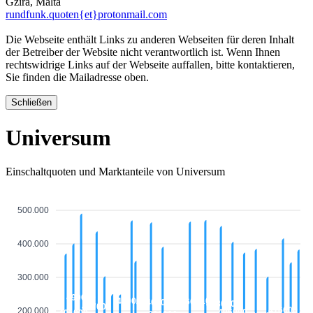
Gzira, Malta
rundfunk.quoten{et}protonmail.com
Die Webseite enthält Links zu anderen Webseiten für deren Inhalt
der Betreiber der Website nicht verantwortlich ist. Wenn Ihnen
rechtswidrige Links auf der Webseite auffallen, bitte kontaktieren,
Sie finden die Mailadresse oben.
Schließen
Universum
Einschaltquoten und Marktanteile von Universum
500.000
400.000
300.000
490000
471000
470000
466000
464000
453000
437000
416000
200.000
406000
401000